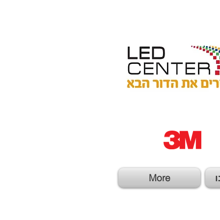
ו
More