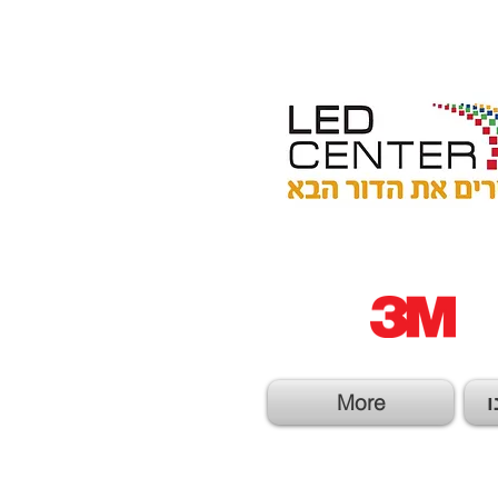
ו
More