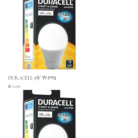
נורת לד DURACELL 9W
מחיר